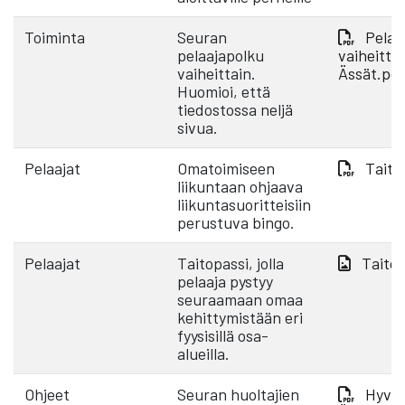
Toiminta
Seuran
Pelaa
pelaajapolku
vaiheittai
vaiheittain.
Ässät.pd
Huomioi, että
tiedostossa neljä
sivua.
Pelaajat
Omatoimiseen
Taito
liikuntaan ohjaava
liikuntasuoritteisiin
perustuva bingo.
Pelaajat
Taitopassi, jolla
Taitop
pelaaja pystyy
seuraamaan omaa
kehittymistään eri
fyysisillä osa-
alueilla.
Ohjeet
Seuran huoltajien
Hyvä 