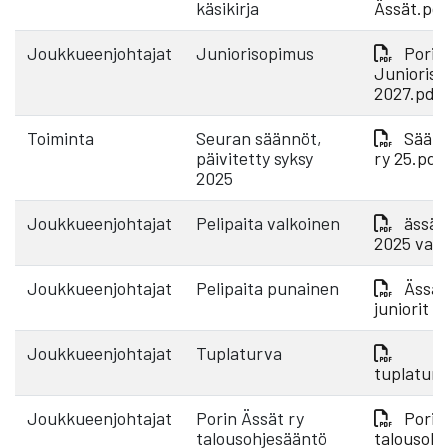
käsikirja
Ässät.pd
Joukkueenjohtajat
Juniorisopimus
Porin
Junioris
2027.pdf
Toiminta
Seuran säännöt,
Säänn
päivitetty syksy
ry 25.pdf
2025
Joukkueenjohtajat
Pelipaita valkoinen
ässät 
2025 valk
Joukkueenjohtajat
Pelipaita punainen
Ässät
juniorit 
Joukkueenjohtajat
Tuplaturva
tuplatur
Joukkueenjohtajat
Porin Ässät ry
Porin
talousohjesääntö
talousohj