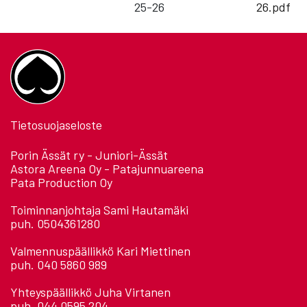
25-26
26.pdf
Tietosuojaseloste
Porin Ässät ry - Juniori-Ässät
Astora Areena Oy - Patajunnuareena
Pata Production Oy
Toiminnanjohtaja Sami Hautamäki
puh. 0504361280
Valmennuspäällikkö Kari Miettinen
puh. 040 5860 989
Yhteyspäällikkö Juha Virtanen
puh. 044 0595 204