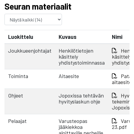
Seuran materiaalit
Luokittelu
Kuvaus
Nimi
Joukkueenjohtajat
Henkilötietojen
Henki
käsittely
käsittely
yhdistystoiminnassa
yhdistyst
Toiminta
Aitaesite
Pata 
aitaesite
Ohjeet
Jopoxissa tehtävän
Hyvit
hyvityslaskun ohje
tekemine
Jopoxiss
Pelaajat
Varusteopas
Varus
jääkiekkoa
23.pdf
aloittaville perheille