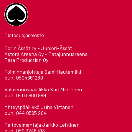
Tietosuojaseloste
Porin Ässät ry - Juniori-Ässät
Astora Areena Oy - Patajunnuareena
Pata Production Oy
Toiminnanjohtaja Sami Hautamäki
puh. 0504361280
Valmennuspäällikkö Kari Miettinen
puh. 040 5860 989
Yhteyspäällikkö Juha Virtanen
puh. 044 0595 204
Taitovalmentaja Jarkko Lehtinen
puh. 050 3246 413