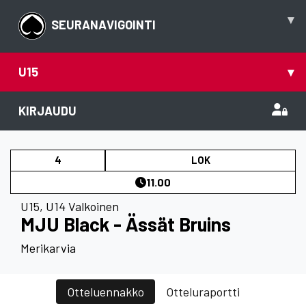
▾
SEURANAVIGOINTI
U15
▾
KIRJAUDU
4
LOK
11.00
U15
,
U14 Valkoinen
MJU Black - Ässät Bruins
Merikarvia
Otteluennakko
Otteluraportti